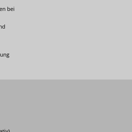
en bei
nd
tung
tiv)