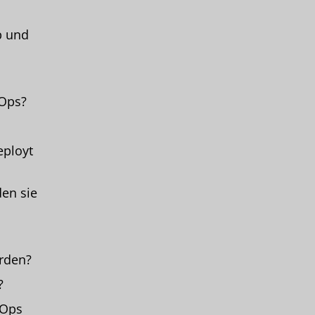
b und
tOps?
ployt
en sie
rden?
?
tOps