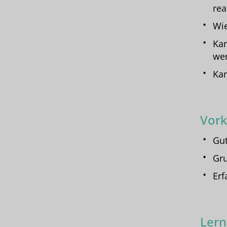
rea
Wie
Kan
we
Kan
Vork
Gut
Gru
Erf
Lern