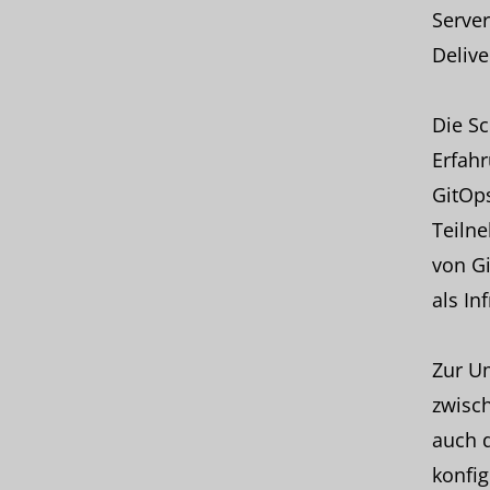
Server
Delive
Die Sc
Erfah
GitOps
Teilne
von Gi
als In
Zur U
zwisc
auch 
konfig