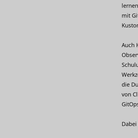
lernen
mit G
Kustom
Auch 
Observ
Schulu
Werkze
die Du
von Cl
GitOp
Dabei