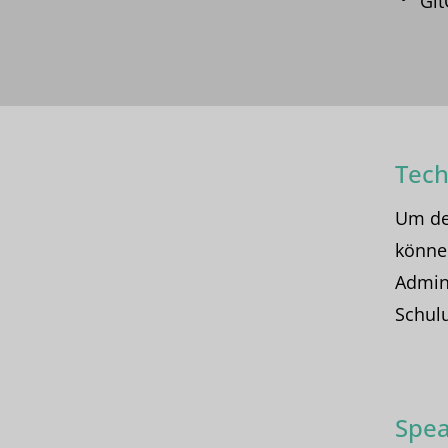
Git
Tech
Um de
könne
Admini
Schul
Spea