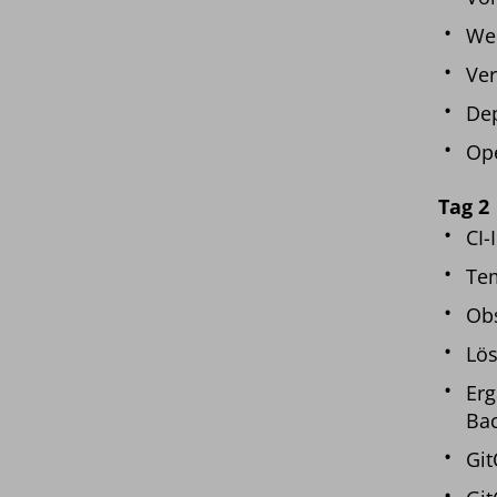
Wer
Ver
De
Ope
Tag 2
CI-
Tem
Obs
Lös
Erg
Bac
Git