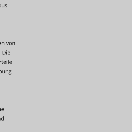
ous
en von
 Die
teile
ibung
e
he
nd