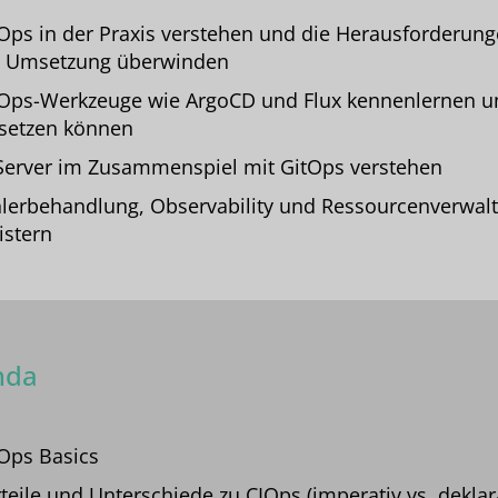
Ops in der Praxis verstehen und die Herausforderung
r Umsetzung überwinden
Ops-Werkzeuge wie ArgoCD und Flux kennenlernen u
setzen können
Server im Zusammenspiel mit GitOps verstehen
lerbehandlung, Observability und Ressourcenverwal
stern
nda
Ops Basics
teile und Unterschiede zu CIOps (imperativ vs. deklara