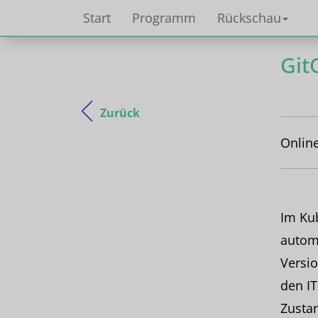
Start
Programm
Rückschau
Git
Zurück
Online
Im Kub
automa
Versio
den IT
Zustan