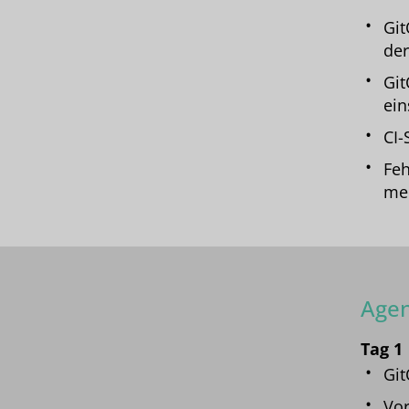
Git
de
Git
ein
CI-
Feh
mei
Age
Tag 1
Git
Vor