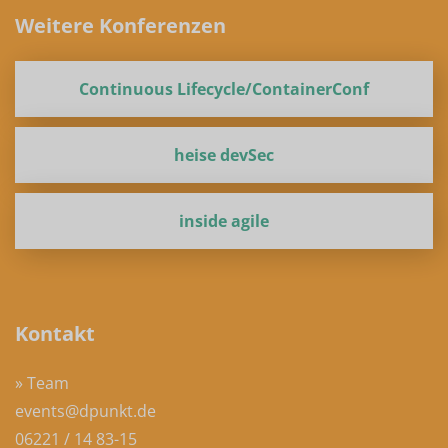
Weitere Konferenzen
Continuous Lifecycle/ContainerConf
heise devSec
inside agile
Kontakt
» Team
events@dpunkt.de
06221 / 14 83-15